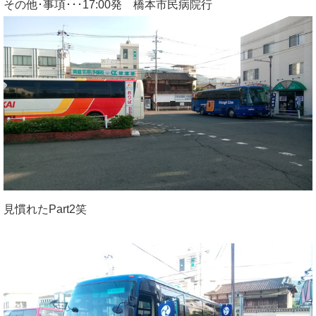
その他･事項･･･17:00発 橋本市民病院行
見慣れたPart2笑