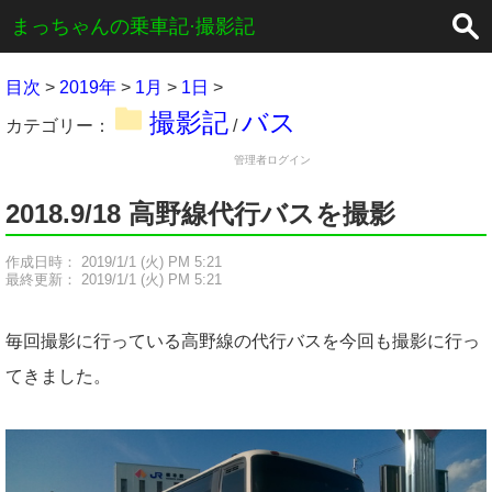
×
まっちゃんの乗車記·撮影記
目次
>
2019年
>
1月
>
1日
>
撮影記
バス
カテゴリー：
/
管理者ログイン
2018.9/18 高野線代行バスを撮影
作成日時： 2019/1/1 (火) PM 5:21
最終更新： 2019/1/1 (火) PM 5:21
毎回撮影に行っている高野線の代行バスを今回も撮影に行っ
てきました。