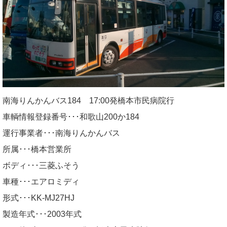
南海りんかんバス184 17:00発橋本市民病院行
車輌情報登録番号･･･和歌山200か184
運行事業者･･･南海りんかんバス
所属･･･橋本営業所
ボディ･･･三菱ふそう
車種･･･エアロミディ
形式･･･KK-MJ27HJ
製造年式･･･2003年式