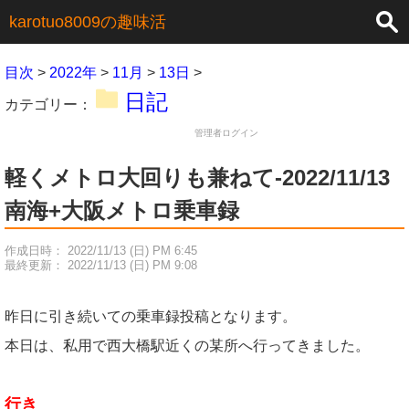
×
karotuo8009の趣味活
目次
>
2022年
>
11月
>
13日
>
日記
カテゴリー：
管理者ログイン
軽くメトロ大回りも兼ねて-2022/11/13
南海+大阪メトロ乗車録
作成日時： 2022/11/13 (日) PM 6:45
最終更新： 2022/11/13 (日) PM 9:08
昨日に引き続いての乗車録投稿となります。
本日は、私用で西大橋駅近くの某所へ行ってきました。
行き