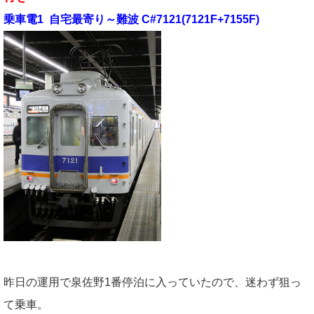
乗車電1 自宅最寄り～難波 C#7121(7121F+7155F)
昨日の運用で泉佐野1番停泊に入っていたので、迷わず狙っ
て乗車。