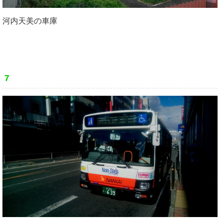
河内天美の車庫
7