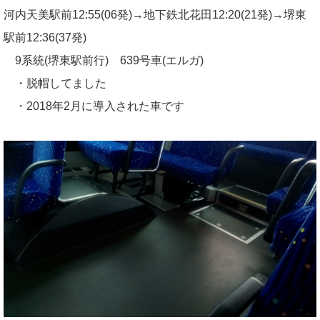
河内天美駅前12:55(06発)→地下鉄北花田12:20(21発)→堺東
駅前12:36(37発)
9系統(堺東駅前行) 639号車(エルガ)
・脱帽してました
・2018年2月に導入された車です