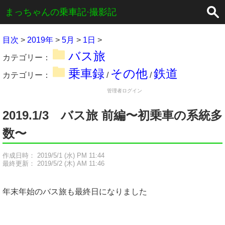
×
まっちゃんの乗車記·撮影記
目次
>
2019年
>
5月
>
1日
>
バス旅
カテゴリー：
乗車録
その他
鉄道
カテゴリー：
/
/
管理者ログイン
2019.1/3 バス旅 前編〜初乗車の系統多
数〜
作成日時： 2019/5/1 (水) PM 11:44
最終更新： 2019/5/2 (木) AM 11:46
年末年始のバス旅も最終日になりました