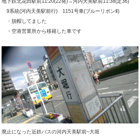
地下鉄北花田駅前11:20(22発)→河内天美駅前11:38(定36)
9系統(河内天美駅前行) 1151号車(ブルーリボンⅡ)
・脱帽してました
・空港営業所から移籍した車です
廃止になった近鉄バスの河内天美駅前~大堀